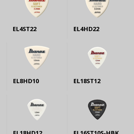
EL4ST22
EL4HD22
EL8HD10
EL18ST12
EL18HD12
EL16ST10S-HBK