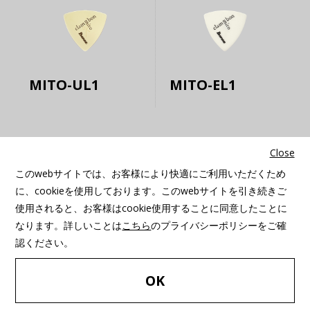
MITO-UL1
MITO-EL1
Close
Ichika Nito
このwebサイトでは、お客様により快適にご利用いただくため
に、cookieを使用しております。このwebサイトを引き続きご
使用されると、お客様はcookie使用することに同意したことに
なります。詳しいことは
こちら
のプライバシーポリシーをご確
Lineup
認ください。
FIND YOUR
OK
PRODUCT