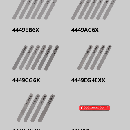
4449EB6X
4449AC6X
4449CG6X
4449EG4EXX