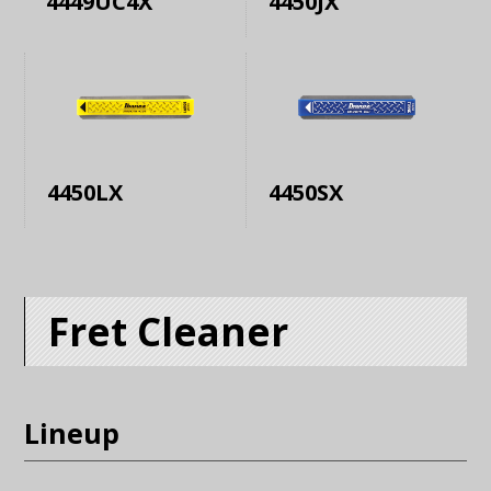
4449UC4X
4450JX
4450LX
4450SX
Fret Cleaner
Lineup