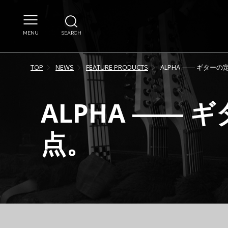
MENU
SEARCH
TOP
NEWS
FEATURE PRODUCTS
ALPHA ―― ギタ
ALPHA ――
点。