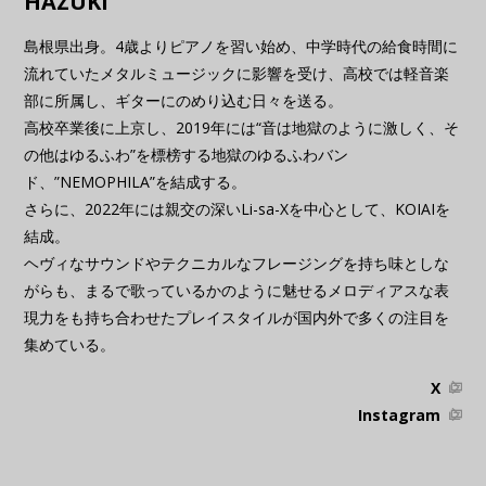
HAZUKI
島根県出身。4歳よりピアノを習い始め、中学時代の給食時間に
流れていたメタルミュージックに影響を受け、高校では軽音楽
部に所属し、ギターにのめり込む日々を送る。
高校卒業後に上京し、2019年には“音は地獄のように激しく、そ
の他はゆるふわ”を標榜する地獄のゆるふわバン
ド、”NEMOPHILA”を結成する。
さらに、2022年には親交の深いLi-sa-Xを中心として、KOIAIを
結成。
ヘヴィなサウンドやテクニカルなフレージングを持ち味としな
がらも、まるで歌っているかのように魅せるメロディアスな表
現力をも持ち合わせたプレイスタイルが国内外で多くの注目を
集めている。
X
Instagram