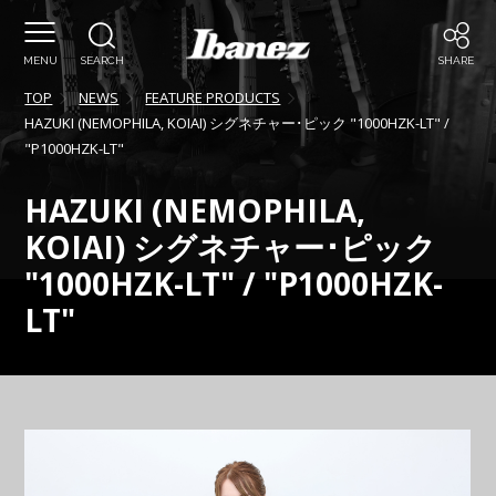
MENU
SEARCH
SHARE
TOP
NEWS
FEATURE PRODUCTS
HAZUKI (NEMOPHILA, KOIAI) シグネチャー･ピック "1000HZK-LT" /
"P1000HZK-LT"
HAZUKI (NEMOPHILA,
KOIAI) シグネチャー･ピック
"1000HZK-LT" / "P1000HZK-
LT"