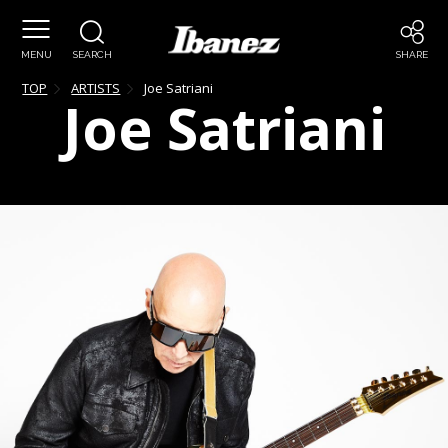
MENU
SEARCH
SHARE
TOP
ARTISTS
Joe
Satriani
Joe
Satriani