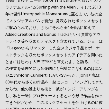
1986年のデビュー作Not of This Earthから1987年のプ
ラチナムアルバムSurfing with the Alien 、そして2013
年の傑作Unstoppable Momentumに至るまで、彼の全
てスタジオアルバムは新たに発表されたボックスセット
に収められており、さらにそれら全14作品に加えて
Added Creations and Bonus Tracksという貴重なアウ
トテイク等を収めたディスクも含まれている。ジョーは
「Legacyからリマスターした全スタジオ作品とボーナ
ストラックを収めたボックスセットのアイデアを聞いた
ときには思わず大声で‘YES!’と答えたよ」と語る。「こ
の作業を論理的にも音楽的にも完璧にこなせるのはエン
ジニアのJohn Cuniberti しかいなかった。Johnと私は
80年代から多くの作品を一緒にレコーディングしてきた
からね。他の誰よりも彼と、彼がエンジニアリングを
し、私と一緒にプロデュースするという形で作品を作っ
てきた訳だから、このボックスセットを仕上げるのに彼