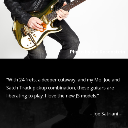
Photo by
Jen Rosenstein
"With 24 frets, a deeper cutaway, and my Mo' Joe and
Satch Track pickup combination, these guitars are
liberating to play. I love the new JS models."
–
Joe
Satriani
–