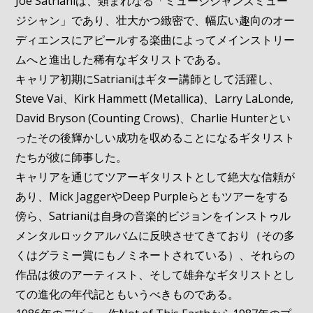
Joe Satrianiは、類まれなる「ミュージシャンズミュー
ジシャン」であり、壮大かつ緻密で、幅広い趣向のオー
ディエンスにアピールする楽曲によってメインストリー
ムへと進出した稀有なギタリストである。
キャリア初期にSatrianiはギター講師として活躍し、
Steve Vai、Kirk Hammett (Metallica)、Larry LaLonde,
David Bryson (Counting Crows)、Charlie Hunterとい
ったその後輝かしい成功を収めることになるギタリスト
たちが彼に師事した。
キャリアを通じてツアーギタリストとして絶大な信頼が
あり、Mick JaggerやDeep Purpleらともツアーをする
傍ら、Satrianiは自身の音楽的ビジョンをインストゥル
メンタルロックアルバムに反映させてきており（その多
くはグラミー賞にもノミネートされている）、それらの
作品は彼のアーティスト、そして雄弁なギタリストとし
ての進化の年代記ともいうべきものである。