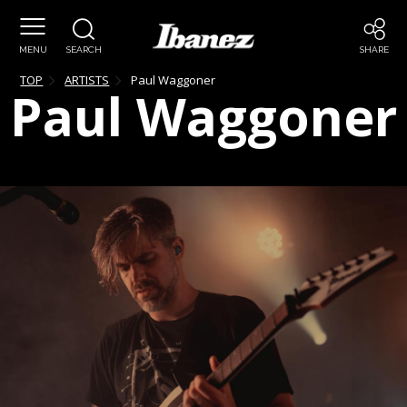
MENU
SEARCH
SHARE
TOP
ARTISTS
Paul
Waggoner
Paul
Waggoner