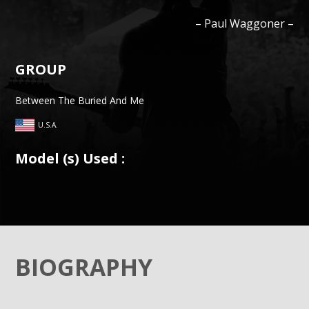
–
Paul
Waggoner
–
GROUP
Between The Buried And Me
U.S.A.
Model (s) Used :
BIOGRAPHY