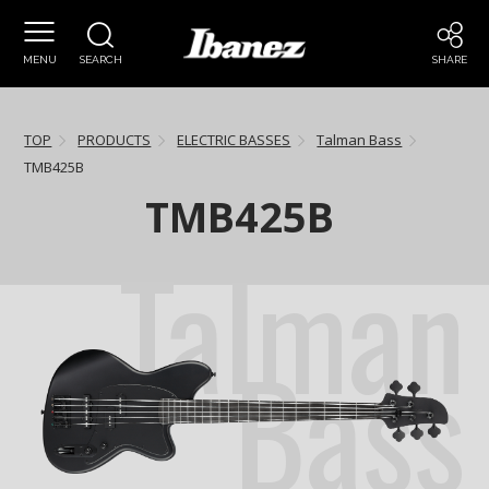
MENU
SEARCH
SHARE
TOP
PRODUCTS
ELECTRIC BASSES
Talman Bass
TMB425B
TMB425B
Talman
Bass