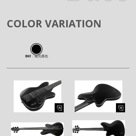
COLOR VARIATION
BKF
：
哑光黑色
Enlarge image (opens in a modal window)
Enlarge image (opens in a moda