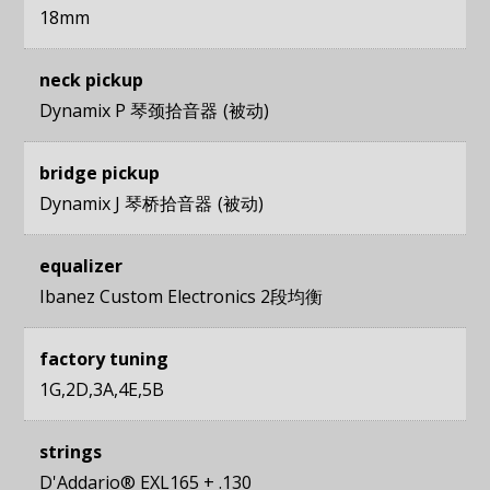
18mm
neck pickup
Dynamix P 琴颈拾音器
被动
bridge pickup
Dynamix J 琴桥拾音器
被动
equalizer
Ibanez Custom Electronics 2段均衡
factory tuning
1G,2D,3A,4E,5B
strings
D'Addario® EXL165 + .130