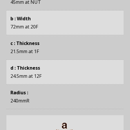
45mm
at NUT
b : Width
72mm
at 20F
c : Thickness
21.5mm
at 1F
d : Thickness
24.5mm
at 12F
Radius :
240mmR