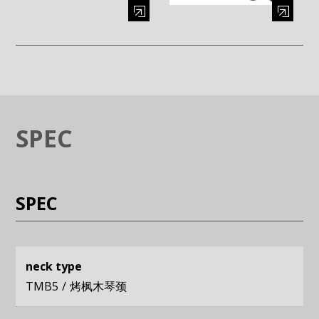
Enlarge image (opens in a modal window)
Enlarge image (opens in a moda
SPEC
SPEC
neck type
TMB5
烤枫木琴颈