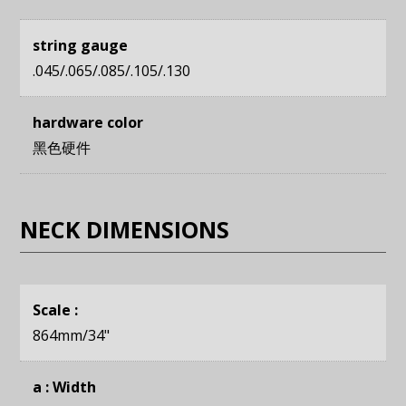
string gauge
.045/.065/.085/.105/.130
hardware color
黑色硬件
NECK DIMENSIONS
Scale :
864mm
/34"
a : Width